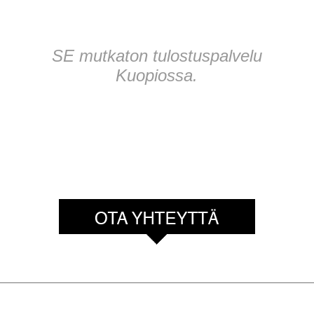
SE mutkaton tulostuspalvelu
Kuopiossa.